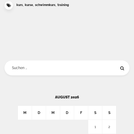
,
,
,
kurs
kurse
schwimmkurs
training
Suchen
nach:
AUGUST 2026
M
D
M
D
F
S
S
1
2