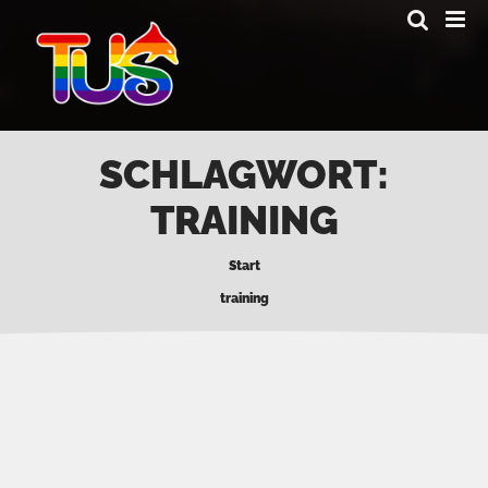
Skip
to
main
content
SCHLAGWORT:
TRAINING
Start
training