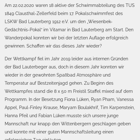
Am 22.02.2020 waren 18 aktive der Schwimmabteilung des TUS
1849 Clausthal-Zellerfeld beim 17. Pokalschwimmfest des
LSKW Bad Lauterberg 1912 e.V. um den „Wiesenbek-
Gedächtnis-Pokal“ im Vitamar in Bad Lauterberg am Start. Den
Wanderpokal konnten wir bei der letzten Auflage erfolgreich
gewinnen. Schaffen wir das dieses Jahr wieder?
Der Wettkampf fiel im Jahr 2019 leider aus internen Gründen
der Bad Lauterbeger aus, doch in diesem Jahr konnten wir
wieder in der gewohnten Spaßbad Atmosphäre und
Temperatur auf Bestzeitenjagd gehen. Zu Beginn des
Wettkampfes stand die 8 x 50 m Freistil Staffel mixed auf dem
Programm. In der Besetzung Fiona Lüken, Ryan Pham, Vanessa
Appel, Paul-Finley Krause, Maryam Boulakhrif, Tim Karpenstein,
Hanna Pfeil und Fabian Lüken musste sich unsere junge
Mannschaft nur knapp den Wittenbergern geschlagen geben
und konnte mit einer guten Mannschaftsleitung einen
erfolgreichen Tag einläuten.